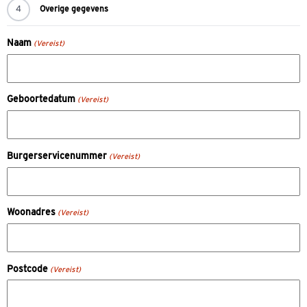
Gegevens kind
1
Gegevens eerste ouder / voogd
2
Gegevens tweede ouder / voogd (optioneel)
3
Overige gegevens
4
Naam
(Vereist)
Geboortedatum
(Vereist)
Burgerservicenummer
(Vereist)