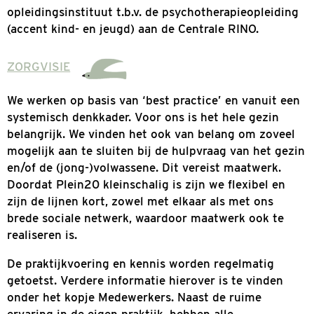
gericht op ouderschap en gezinnen en
psychotherapie voor (jong-)volwassenen. Kinde
Jeugd GGZ (–9 maanden tot 18 jaar) en Volwa
GGZ vind je bij ons onder 1 dak.
Sinds februari 2013 is Plein20 een
opleidingsinstituut t.b.v. de psychotherapieopl
(accent kind- en jeugd) aan de Centrale RINO.
ZORGVISIE
We werken op basis van ‘best practice’ en vanu
systemisch denkkader. Voor ons is het hele ge
belangrijk. We vinden het ook van belang om z
mogelijk aan te sluiten bij de hulpvraag van he
en/of de (jong-)volwassene. Dit vereist maatwe