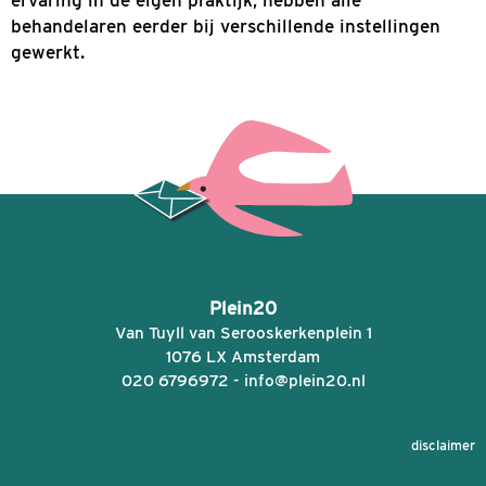
Doordat Plein20 kleinschalig is zijn we flexibe
zijn de lijnen kort, zowel met elkaar als met o
brede sociale netwerk, waardoor maatwerk ook
realiseren is.
De praktijkvoering en kennis worden regelmat
getoetst. Verdere informatie hierover is te vin
onder het kopje Medewerkers. Naast de ruime
ervaring in de eigen praktijk, hebben alle
behandelaren eerder bij verschillende instelli
gewerkt.