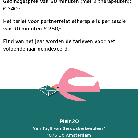
kosten dien je dus zelf te betalen.
Eind van het jaar worden de tarieven voor het
volgende jaar geïndexeerd.
De tarieven voor ‘onverzekerde zorg’ waren vo
jaar 2025
per 01-04-2025:
Intake van 60 minuten: € 170,-
Consult van 45 minuten: € 130,-
Consult van 60 minuten: € 170,-
Consult van 90 minuten: € 260,-
Deze tarieven gelden per aanwezige therapeut
Overleg met andere hulpverleners, scholen of
betrokken instanties: € 43,35 per 15 minuten
Psychodiagnostisch onderzoek: minimaal € 137