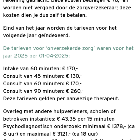
Gezinsgesprek van 60 minuten (met 2 therape
€ 360,-
Het tarief voor partnerrelatietherapie is per se
van 90 minuten € 280,-.
Aan het eind van iedere maand ontvangt u ee
factuur met een overzicht van de gemaakte ko
van die maand. De tarieven kunnen ieder kalen
worden aangepast.
Een afspraak afzeggen kan tot uiterlijk 24 uur 
werkdag) van tevoren. Wanneer je niet of te la
afzegt (ongeacht de reden), worden er kosten bi
rekening gebracht. Deze kosten bedragen € 70,
worden niet vergoed door de zorgverzekeraar;