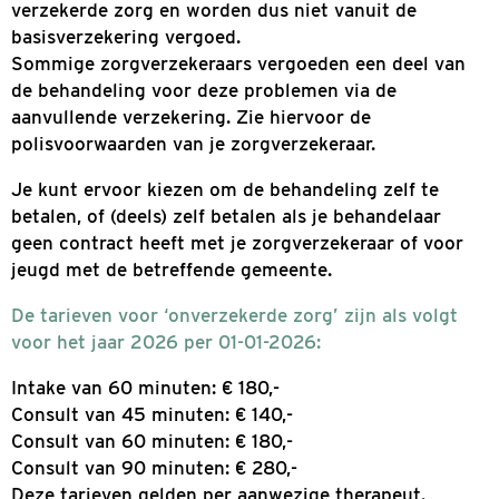
Het standaard eigen risico is in 2026 € 385,-.
met een minimuminkomen krijgen de verhogi
terug via de Zorgtoeslag. Eigen risico geldt vo
zorg die je hebt gebruikt in dat jaar, ook bij a
zorgverleners.
Aanpassingsstoornissen, partnerrelatieproble
problemen ten gevolge van werk vallen niet o
verzekerde zorg en worden dus niet vanuit de
basisverzekering vergoed.
Sommige zorgverzekeraars vergoeden een dee
de behandeling voor deze problemen via de
aanvullende verzekering. Zie hiervoor de
polisvoorwaarden van je zorgverzekeraar.
Je kunt ervoor kiezen om de behandeling zelf 