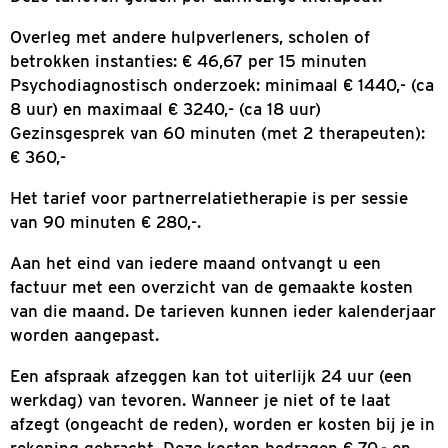
betalen, of (deels) zelf betalen als je behandel
geen contract heeft met je zorgverzekeraar of
jeugd met de betreffende gemeente.
De tarieven voor ‘onverzekerde zorg’ zijn als v
voor het jaar 2026
per 01-01-2026:
Intake van 60 minuten: € 180,-
Consult van 45 minuten: € 140,-
Consult van 60 minuten: € 180,-
Consult van 90 minuten: € 280,-
Deze tarieven gelden per aanwezige therapeut
Overleg met andere hulpverleners, scholen of
betrokken instanties: € 46,67 per 15 minuten
Psychodiagnostisch onderzoek: minimaal € 144
8 uur) en maximaal € 3240,- (ca 18 uur)