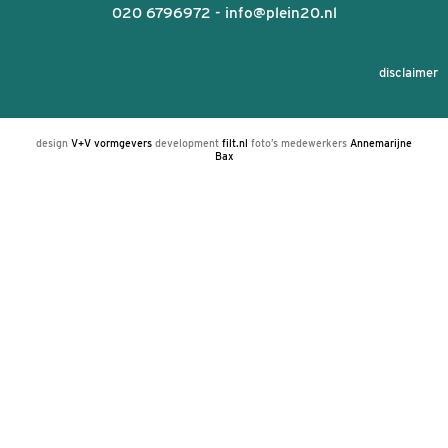
8 uur) en maximaal € 3121,- (ca 18 uur)
Gezinsgesprek van 60 minuten (met 2 therape
€ 340,-
Het tarief voor partnerrelatietherapie is per se
van 90 minuten € 250,-.
Eind van het jaar worden de tarieven voor het
volgende jaar geïndexeerd.